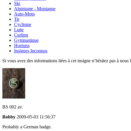
Ski
Alpinisme - Montagne
Auto-Moto
Tir
Cyclisme
Lutte
Curling
Gymnastique
Hornuss
Insignes Inconnus
Si vous avez des informations liées à cet insigne n’hésitez pas à nous 
BS 002 av.
Bobby
2009-05-03 11:56:37
Probably a German badge.