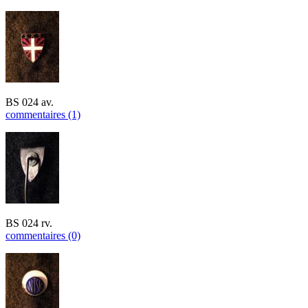
BS 024 av.
commentaires (1)
BS 024 rv.
commentaires (0)