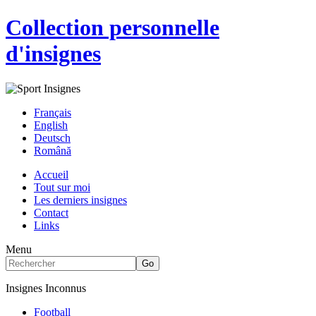
Collection personnelle
d'insignes
Français
English
Deutsch
Română
Accueil
Tout sur moi
Les derniers insignes
Contact
Links
Menu
Insignes Inconnus
Football