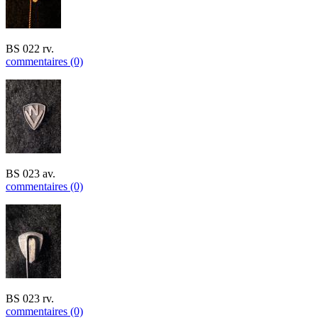
BS 022 rv.
commentaires (0)
BS 023 av.
commentaires (0)
BS 023 rv.
commentaires (0)