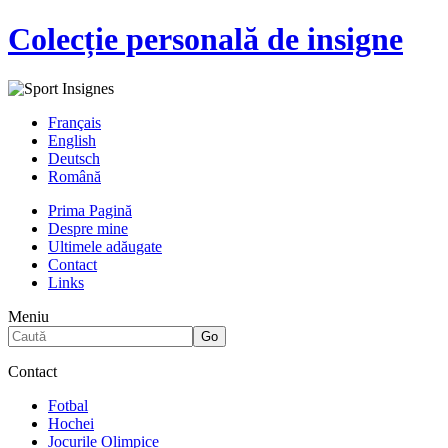
Colecție personală de insigne
Français
English
Deutsch
Română
Prima Pagină
Despre mine
Ultimele adăugate
Contact
Links
Meniu
Contact
Fotbal
Hochei
Jocurile Olimpice