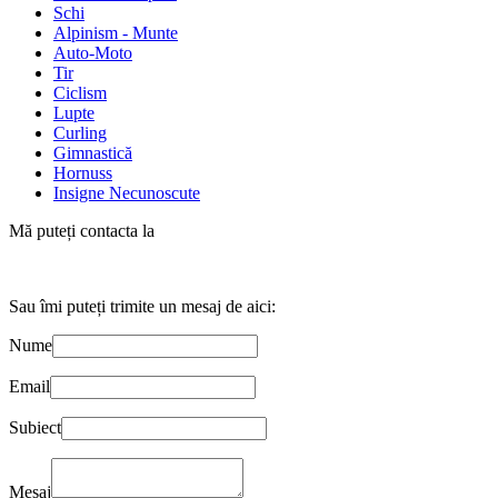
Schi
Alpinism - Munte
Auto-Moto
Tir
Ciclism
Lupte
Curling
Gimnastică
Hornuss
Insigne Necunoscute
Mă puteți contacta la
Sau îmi puteți trimite un mesaj de aici:
Nume
Email
Subiect
Mesaj